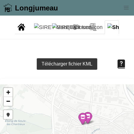
Longjumeau
Télécharger fichier KML