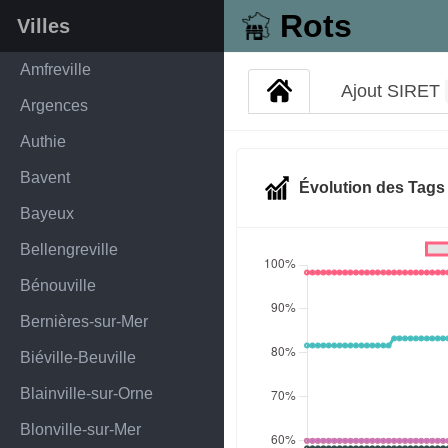
Rots
Villes
Amfreville
Ajout SIRET
Argences
Authie
Bavent
Évolution des Tag
Bayeux
Bellengreville
Bénouville
Bernières-sur-Mer
Biéville-Beuville
Blainville-sur-Orne
Blonville-sur-Mer