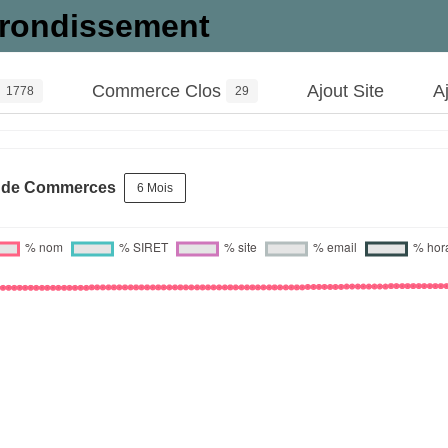
rrondissement
Commerce Clos
Ajout Site
A
1778
29
s de Commerces
6 Mois