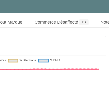
jout Marque
Commerce Désaffecté
Not
114