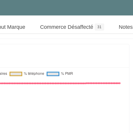
out Marque
Commerce Désaffecté
Note
31