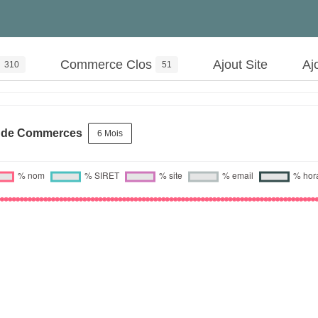
Commerce Clos
Ajout Site
Aj
310
51
s de Commerces
6 Mois