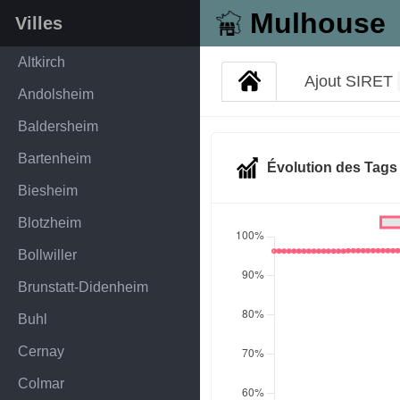
Mulhouse
Villes
Altkirch
Ajout SIRET
Andolsheim
Baldersheim
Bartenheim
Évolution des Tag
Biesheim
Blotzheim
Bollwiller
Brunstatt-Didenheim
Buhl
Cernay
Colmar