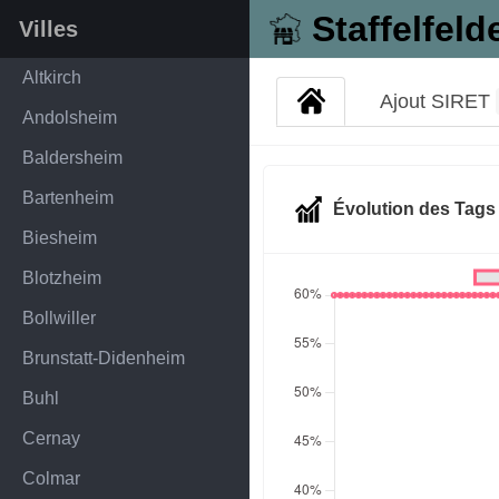
Staffelfeld
Villes
Altkirch
Ajout SIRET
Andolsheim
Baldersheim
Bartenheim
Évolution des Tag
Biesheim
Blotzheim
Bollwiller
Brunstatt-Didenheim
Buhl
Cernay
Colmar