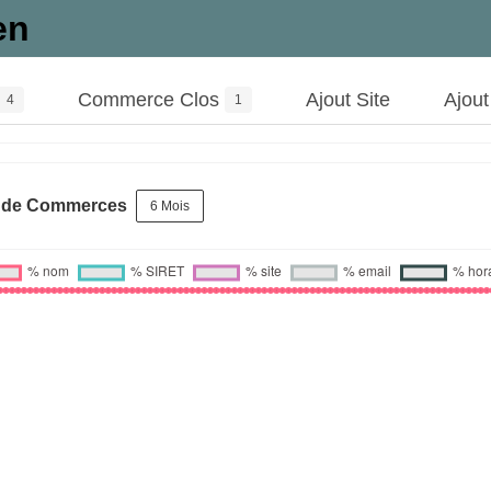
en
Commerce Clos
Ajout Site
Ajou
4
1
s de Commerces
6 Mois