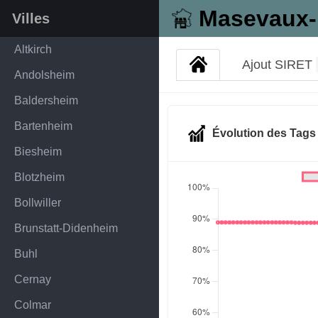
Masevaux-
Villes
Altkirch
Ajout SIRET
Andolsheim
Baldersheim
Bartenheim
Évolution des Tag
Biesheim
Blotzheim
Bollwiller
Brunstatt-Didenheim
Buhl
Cernay
Colmar