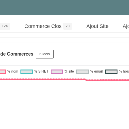
Commerce Clos
Ajout Site
Aj
124
20
s de Commerces
6 Mois