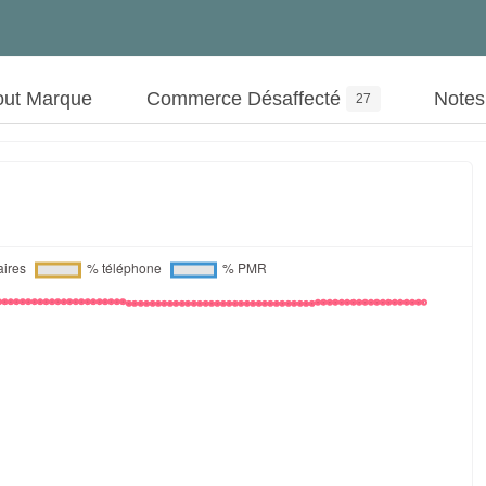
out Marque
Commerce Désaffecté
Note
27