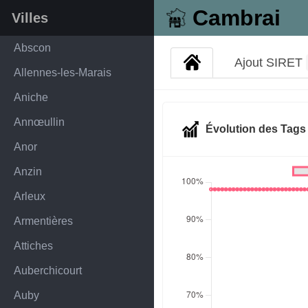
Cambrai
Villes
Abscon
Ajout SIRET
Allennes-les-Marais
Aniche
Annœullin
Évolution des Tag
Anor
Anzin
Arleux
Armentières
Attiches
Auberchicourt
Auby