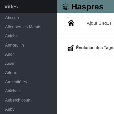
Haspres
Villes
Abscon
Ajout SIRET
Allennes-les-Marais
Aniche
Annœullin
Évolution des Tag
Anor
Anzin
Arleux
Armentières
Attiches
Auberchicourt
Auby