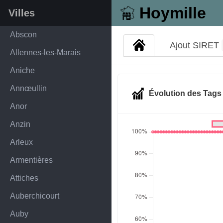
Hoymille
Villes
Abscon
Ajout SIRET
Allennes-les-Marais
Aniche
Annœullin
Évolution des Tag
Anor
Anzin
Arleux
Armentières
Attiches
Auberchicourt
Auby