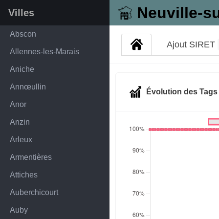
Neuville-s
Villes
Abscon
Ajout SIRET
Allennes-les-Marais
Aniche
Annœullin
Évolution des Tag
Anor
Anzin
Arleux
Armentières
Attiches
Auberchicourt
Auby