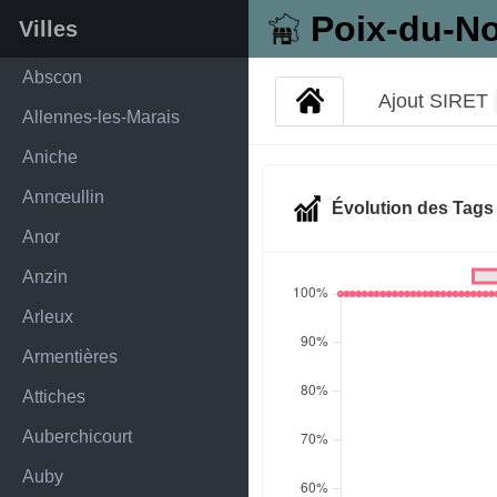
Poix-du-N
Villes
Abscon
Ajout SIRET
Allennes-les-Marais
Aniche
Annœullin
Évolution des Tag
Anor
Anzin
Arleux
Armentières
Attiches
Auberchicourt
Auby