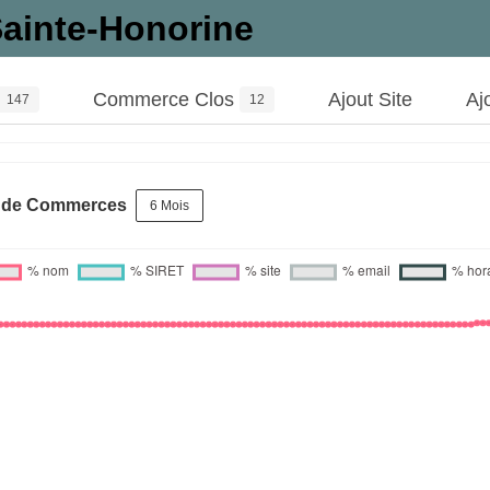
ainte-Honorine
Commerce Clos
Ajout Site
Aj
147
12
s de Commerces
6 Mois