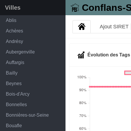
Conflans-S
Villes
Ablis
Ajout SIRET
Achères
Andrésy
Aubergenville
Évolution des Tag
Auffargis
Bailly
Beynes
Bois-d'Arcy
Bonnelles
Bonnières-sur-Seine
Bouafle