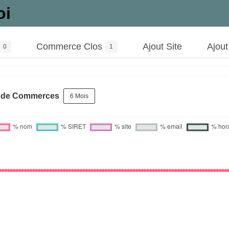
oi
Commerce Clos
Ajout Site
Ajou
0
1
s de Commerces
6 Mois