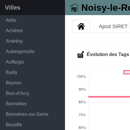
Noisy-le-R
Villes
Ablis
Ajout SIRET
Achères
Andrésy
Aubergenville
Évolution des Tag
Auffargis
Bailly
Beynes
Bois-d'Arcy
Bonnelles
Bonnières-sur-Seine
Bouafle