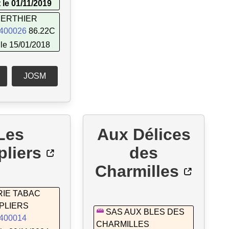
 le 01/11/2019
BERTHIER
400026
86.22C
le 15/01/2018
JOSM
Les
Aux Délices
liers
des
Charmilles
RIE TABAC
PLIERS
SAS AUX BLES DES
400014
CHARMILLES