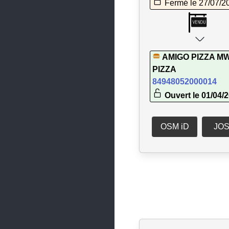
Fermé le 27/07/2
Fontenay-lès-Briis
Forges-les-Bains
Gif-sur-Yvette
AMIGO PIZZA M
Gometz-la-Ville
PIZZA
84948052000014
Gometz-le-Châtel
Ouvert le 01/04/
Grigny
Igny
OSM iD
JO
Itteville
Janvry
Juvisy-sur-Orge
La Ferté-Alais
La Norville