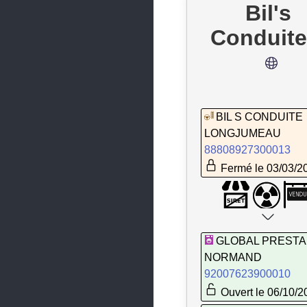
La Ville-du-Bois
Bil's
Lardy
Conduite
Le Coudray-Montceaux
Le Mérévillois
Le Plessis-Pâté
BIL S CONDUITE
Les Molières
LONGJUMEAU
88808927300013
Les Ulis
Fermé le 03/03/2
Leuville-sur-Orge
Limours
Linas
GLOBAL PRESTA
Lisses
NORMAND
92007623900010
Longjumeau
Ouvert le 06/10/2
Longpont-sur-Orge