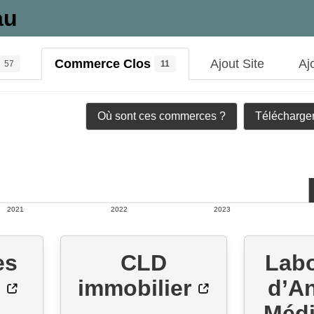
au
Commerce Clos
Ajout Site
Aj
57
11
Où sont ces commerces ?
Télécharger
2021
2022
2023
es
CLD
Labo
immobilier
d’A
Médi