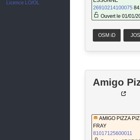
ESSONNE
Corbeil-Essonnes
Licence LO/OL
26910214100075
84
Courson-Monteloup
Ouvert le 01/01/2
Crosne
Dourdan
OSM iD
JO
Draveil
Égly
Épinay-sous-Sénart
Amigo Pi
Épinay-sur-Orge
Étampes
Étiolles
Étréchy
AMIGO PIZZA PI
Évry-Courcouronnes
FRAY
81017125600011
Fleury-Mérogis