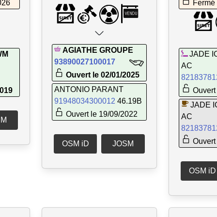
026
Fermé 
AGIATHE GROUPE
WM
JADE I
93890027100017
AC
Ouvert le 02/01/2025
82183781
ANTONIO PARANT
2019
Ouvert 
91948034300012
46.19B
JADE 
Ouvert le 19/09/2022
AC
SM
82183781
Ouvert 
OSM iD
JOSM
OSM iD