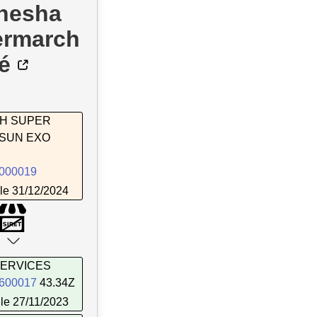
nesha
ermarch
é
H SUPER
SUN EXO
000019
le 31/12/2024
SERVICES
600017
43.34Z
le 27/11/2023