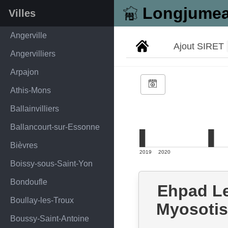
Longjume
Villes
Angerville
Ajout SIRET
Angervilliers
Arpajon
Athis-Mons
Ballainvilliers
Ballancourt-sur-Essonne
Bièvres
2019
2020
Boissy-sous-Saint-Yon
Bondoufle
Ehpad L
Boullay-les-Troux
Myosotis
Boussy-Saint-Antoine