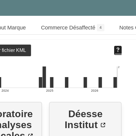
out Marque
Commerce Désaffecté
Notes
4
 fichier KML
2
2024
2025
2026
ratoire
Déesse
nalyses
Institut
cales