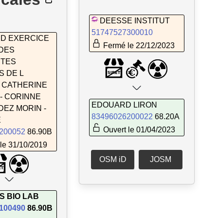
DEESSE INSTITUT
51747527300010
 D EXERCICE
Fermé le 22/12/2023
 DES
STES
S DE L
- CATHERINE
- CORINNE
EDOUARD LIRON
EZ MORIN -
83496026200022
68.20A
E
Ouvert le 01/04/2023
200052
86.90B
le 31/10/2019
OSM iD
JOSM
S BIO LAB
100490
86.90B