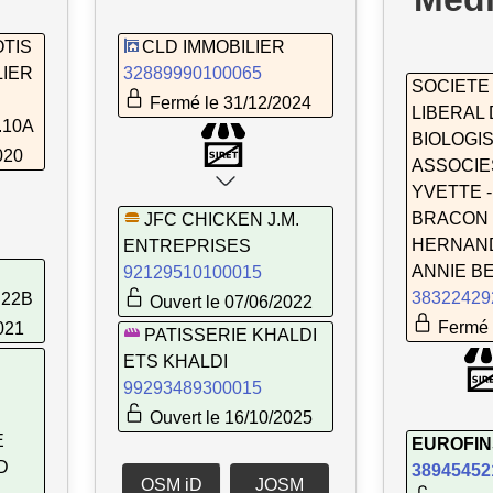
TIS
CLD IMMOBILIER
IER
32889990100065
SOCIETE
Fermé le 31/12/2024
LIBERAL
.10A
BIOLOGI
020
ASSOCIE
YVETTE 
BRACON 
JFC CHICKEN J.M.
HERNAND
ENTREPRISES
ANNIE B
92129510100015
38322429
.22B
Ouvert le 07/06/2022
Fermé 
021
PATISSERIE KHALDI
ETS KHALDI
99293489300015
Ouvert le 16/10/2025
E
EUROFIN
D
38945452
OSM iD
JOSM