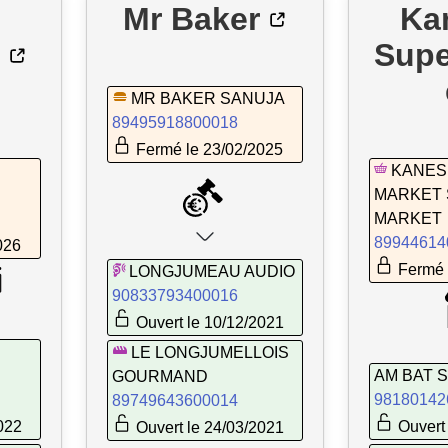
Mr Baker
Ka
Sup
MR BAKER SANUJA
89495918800018
Fermé le 23/02/2025
KANES
MARKET 
MARKET
89944614
026
Fermé 
LONGJUMEAU AUDIO
90833793400016
Ouvert le 10/12/2021
LE LONGJUMELLOIS
AM BAT 
GOURMAND
98180142
89749643600014
022
Ouvert 
Ouvert le 24/03/2021