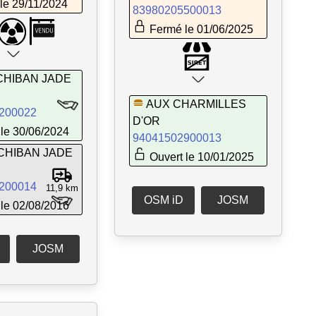
le 29/11/2024
83980205500013
Fermé le 01/06/2025
CHIBAN JADE
AUX CHARMILLES
200022
D'OR
le 30/06/2024
94041502900013
ICHIBAN JADE
Ouvert le 10/01/2025
200014
11,9 km
OSM iD
JOSM
le 02/08/2016
JOSM