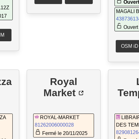
Ouvert
.12Z
MAGALI 
017
43873613
Ouvert 
SM
OSM iD
zza
Royal
Market
Temp
ZZA
ROYAL-MARKET
LIBRAI
81262006000028
DES TEM
82908126
Fermé le 20/11/2025