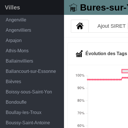
Bures-sur-
Villes
Angerville
Ajout SIRET
Angervilliers
Arpajon
Athis-Mons
Évolution des Tag
Ballainvilliers
Ballancourt-sur-Essonne
Bièvres
Boissy-sous-Saint-Yon
Bondoufle
Boullay-les-Troux
Boussy-Saint-Antoine