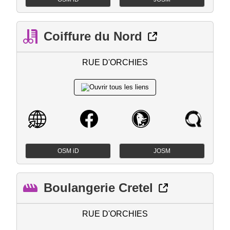
Coiffure du Nord
RUE D'ORCHIES
OSM iD
JOSM
Boulangerie Cretel
RUE D'ORCHIES