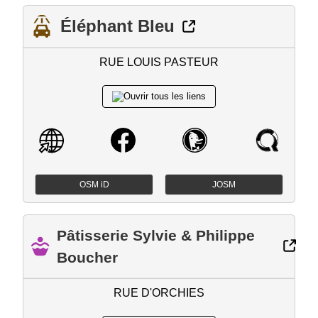
Éléphant Bleu
RUE LOUIS PASTEUR
OSM iD
JOSM
Pâtisserie Sylvie & Philippe
Boucher
RUE D'ORCHIES