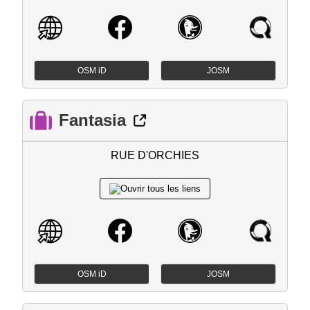
OSM iD
JOSM
Fantasia
RUE D'ORCHIES
OSM iD
JOSM