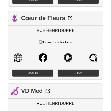
OSM iD
JOSM
Cœur de Fleurs
RUE HENRI DURRE
OSM iD
JOSM
VD Med
RUE HENRI DURRE