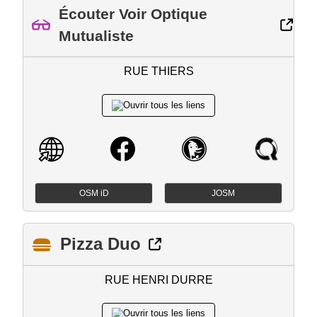
Écouter Voir Optique
Mutualiste
RUE THIERS
OSM iD
JOSM
Pizza Duo
RUE HENRI DURRE