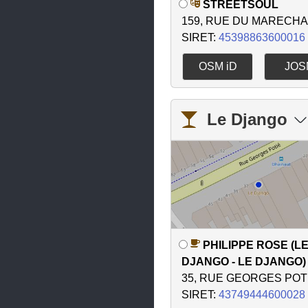
Cousolre
STREETSOUL
159, RUE DU MARECHA
Coutiches
SIRET:
45398863600016
Crespin
OSM iD
JOS
Croix
Cuincy
Le Django
Cysoing
Dechy
Denain
Douai
Douchy-les-Mines
PHILIPPE ROSE (L
Dunkerque
DJANGO - LE DJANGO)
Emmerin
35, RUE GEORGES POT
SIRET:
43749444600028
Englos