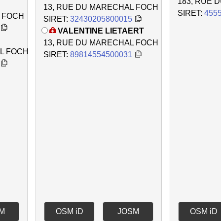
183, RUE 
13, RUE DU MARECHAL FOCH
SIRET:
455
L FOCH
SIRET:
32430205800015
VALENTINE LIETAERT
13, RUE DU MARECHAL FOCH
L FOCH
SIRET:
89814554500031
M
OSM iD
JOSM
OSM iD