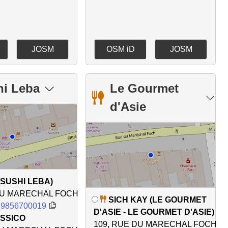
JOSM
OSM iD
JOSM
hi Leba
Le Gourmet
d'Asie
(SUSHI LEBA)
DU MARECHAL FOCH
SICH KAY (LE GOURMET
89856700019
D'ASIE - LE GOURMET D'ASIE)
ASSICO
109, RUE DU MARECHAL FOCH