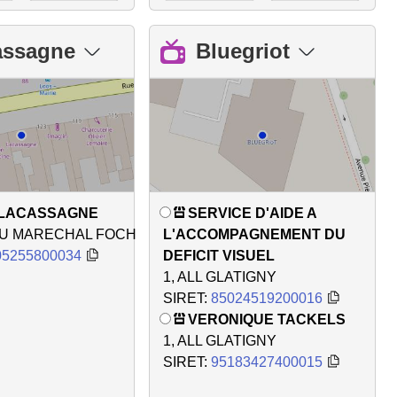
assagne
Bluegriot
LACASSAGNE
SERVICE D'AIDE A
DU MARECHAL FOCH
L'ACCOMPAGNEMENT DU
05255800034
DEFICIT VISUEL
1, ALL GLATIGNY
SIRET:
85024519200016
VERONIQUE TACKELS
1, ALL GLATIGNY
SIRET:
95183427400015