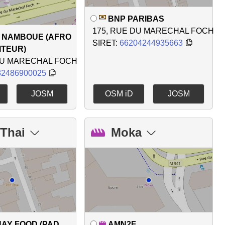
BNP PARIBAS
175, RUE DU MARECHAL FOCH
U NAMBOUE (AFRO
SIRET:
66204244935663
ITEUR)
DU MARECHAL FOCH
32486900025
JOSM
OSM iD
JOSM
Thai
Moka
HAY FOOD (PAD
AMN2F