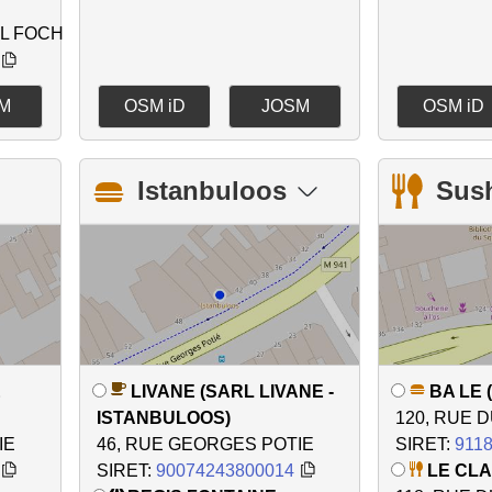
L FOCH
M
OSM iD
JOSM
OSM iD
Istanbuloos
Sus
E
LIVANE (SARL LIVANE -
BA LE 
ISTANBULOOS)
120, RUE 
IE
46, RUE GEORGES POTIE
SIRET:
911
SIRET:
90074243800014
LE CL