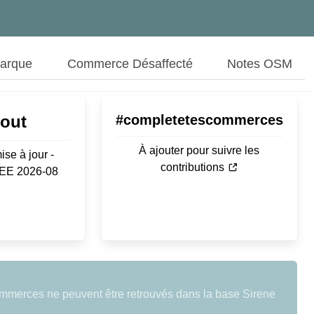
Marque
Commerce Désaffecté
Notes OSM
Aout
#completetescommerces
À ajouter pour suivre les
ise à jour -
contributions
SEE 2026-08
mmerces ne peuvent être retrouvés dans la base Sirene