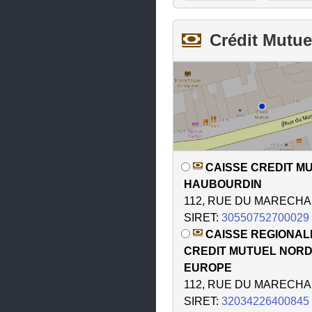
Grande-Synthe
Crédit Mutue
Gravelines
Guesnain
Hallennes-lez-Haubourdin
Halluin
Hasnon
CAISSE CREDIT M
Haspres
HAUBOURDIN
Haubourdin
112, RUE DU MARECHA
SIRET:
30550752700029
Haulchin
CAISSE REGIONAL
Hautmont
CREDIT MUTUEL NOR
EUROPE
Haveluy
112, RUE DU MARECHA
Hazebrouck
SIRET:
32034226400845