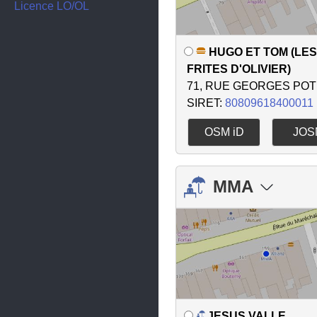
Berlaimont
Licence LO/OL
Bersée
HUGO ET TOM (LES
Beuvrages
FRITES D'OLIVIER)
Beuvry-la-Forêt
71, RUE GEORGES POT
SIRET:
80809618400011
Boeschepe
Bondues
OSM iD
JOS
Bouchain
Bourbourg
MMA
Bousbecque
Boussois
Bray-Dunes
Bruay-sur-l'Escaut
Busigny
JESUS VALLE