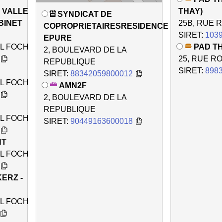
 VALLE
THAY)
SYNDICAT DE
BINET
25B, RUE
COPROPRIETAIRESRESIDENCE
SIRET:
103
EPURE
L FOCH
PAD TH
2, BOULEVARD DE LA
25, RUE 
REPUBLIQUE
SIRET:
898
SIRET:
88342059800012
L FOCH
AMN2F
2, BOULEVARD DE LA
REPUBLIQUE
L FOCH
SIRET:
90449163600018
HT
L FOCH
ERZ -
L FOCH