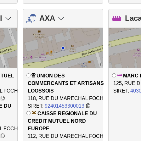
l
AXA
Lac
UTUEL
UNION DES
MARC 
COMMERCANTS ET ARTISANS
125, RUE 
L FOCH
LOOSSOIS
SIRET:
403
118, RUE DU MARECHAL FOCH
E DU
SIRET:
92401453300013
D
CAISSE REGIONALE DU
CREDIT MUTUEL NORD
L FOCH
EUROPE
112, RUE DU MARECHAL FOCH