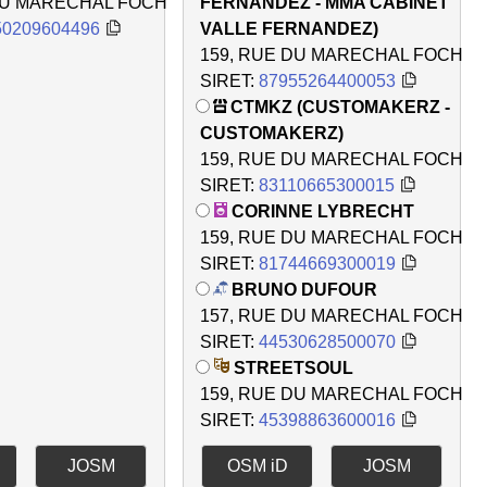
DU MARECHAL FOCH
FERNANDEZ - MMA CABINET
50209604496
VALLE FERNANDEZ)
159, RUE DU MARECHAL FOCH
SIRET:
87955264400053
CTMKZ (CUSTOMAKERZ -
CUSTOMAKERZ)
159, RUE DU MARECHAL FOCH
SIRET:
83110665300015
CORINNE LYBRECHT
159, RUE DU MARECHAL FOCH
SIRET:
81744669300019
BRUNO DUFOUR
157, RUE DU MARECHAL FOCH
SIRET:
44530628500070
STREETSOUL
159, RUE DU MARECHAL FOCH
SIRET:
45398863600016
JOSM
OSM iD
JOSM