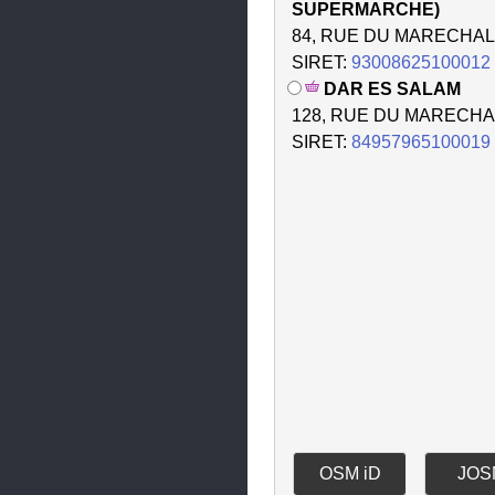
SUPERMARCHE)
Ferrière-la-Grande
84, RUE DU MARECHA
Flers-en-Escrebieux
SIRET:
93008625100012
DAR ES SALAM
Flines-lez-Raches
128, RUE DU MARECHA
Fourmies
SIRET:
84957965100019
Fournes-en-Weppes
Frelinghien
Fresnes-sur-Escaut
Fretin
Genech
Ghyvelde
Gommegnies
Gondecourt
OSM iD
JOS
Grand-Fort-Philippe