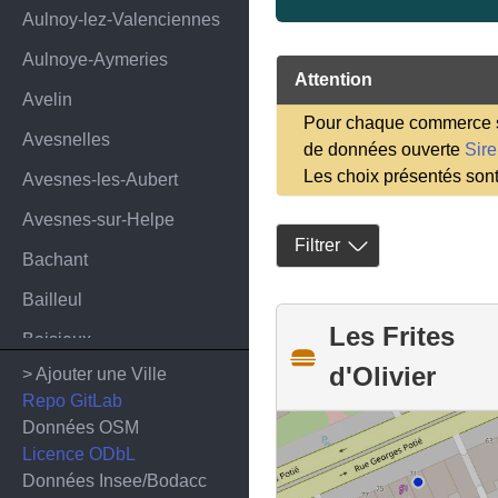
Aulnoy-lez-Valenciennes
Aulnoye-Aymeries
Attention
Avelin
Pour chaque commerce sa
Avesnelles
de données ouverte
Sir
Les choix présentés son
Avesnes-les-Aubert
Avesnes-sur-Helpe
Filtrer
Bachant
Bailleul
Les Frites
Baisieux
d'Olivier
> Ajouter une Ville
Bauvin
Repo GitLab
Bavay
Données OSM
Licence ODbL
Bergues
Données Insee/Bodacc