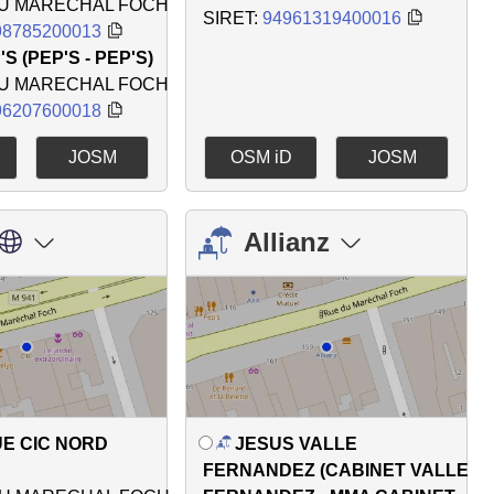
DU MARECHAL FOCH
SIRET:
94961319400016
98785200013
'S (PEP'S - PEP'S)
DU MARECHAL FOCH
96207600018
JOSM
OSM iD
JOSM
Allianz
E CIC NORD
JESUS VALLE
FERNANDEZ (CABINET VALLE