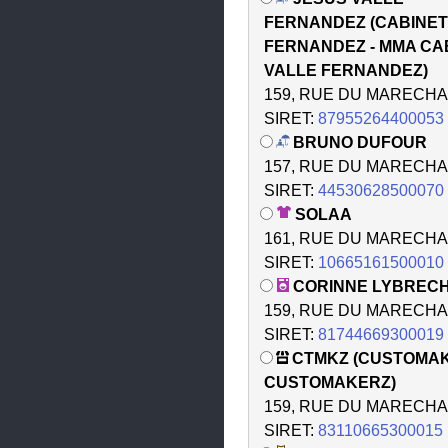
Cambrai
FERNANDEZ (CABINET
FERNANDEZ - MMA CA
Camphin-en-Pévèle
VALLE FERNANDEZ)
Capinghem
159, RUE DU MARECHA
SIRET:
87955264400053
Cappelle-en-Pévèle
BRUNO DUFOUR
Cappelle-la-Grande
157, RUE DU MARECHA
SIRET:
44530628500070
Cassel
SOLAA
Caudry
161, RUE DU MARECHA
SIRET:
10665161500010
Chéreng
CORINNE LYBREC
Comines
159, RUE DU MARECHA
SIRET:
81744669300019
Condé-sur-l'Escaut
CTMKZ (CUSTOMAK
Coudekerque-Branche
CUSTOMAKERZ)
159, RUE DU MARECHA
Courchelettes
SIRET:
83110665300015