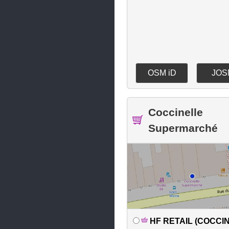
Ennetières-en-Weppes
Ennevelin
Erquinghem-Lys
Escaudain
OSM iD
JOS
Escaudœuvres
Escautpont
Coccinelle
Estaires
Supermarché
Faches-Thumesnil
Famars
Faumont
Feignies
Fenain
HF RETAIL (COCCI