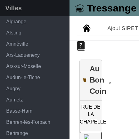
Tressange
Villes
Algrange
Ajout SIRET
Alsting
Amnéville
Ars-Laquenexy
Ars-sur-Moselle
Au
Audun-le-Tiche
Bon
Augny
Coin
Aumetz
RUE DE
Basse-Ham
LA
CHAPELLE
Behren-lès-Forbach
Bertrange