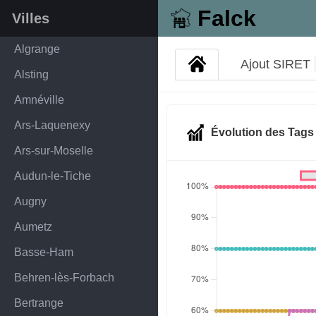
Falck
Villes
Algrange
Ajout SIRET
Alsting
Amnéville
Ars-Laquenexy
Évolution des Tag
Ars-sur-Moselle
Audun-le-Tiche
Augny
Aumetz
Basse-Ham
Behren-lès-Forbach
Bertrange