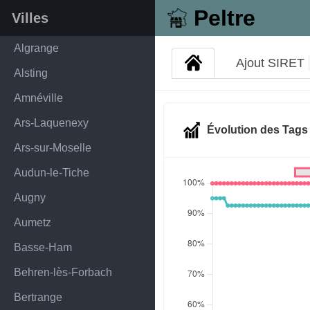
Peltre
Villes
Algrange
Ajout SIRET
Alsting
Amnéville
Ars-Laquenexy
Évolution des Tag
Ars-sur-Moselle
Audun-le-Tiche
Augny
Aumetz
Basse-Ham
Behren-lès-Forbach
Bertrange