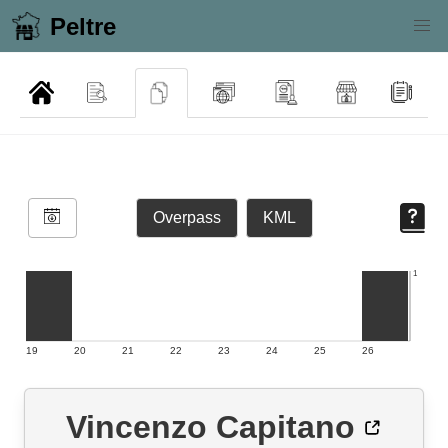
Peltre
Overpass
KML
1
19
20
21
22
23
24
25
26
Vincenzo Capitano