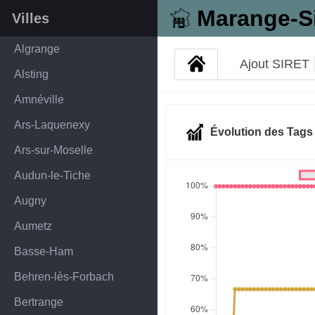
Marange-S
Villes
Algrange
Ajout SIRET
Alsting
Amnéville
Ars-Laquenexy
Évolution des Tag
Ars-sur-Moselle
Audun-le-Tiche
Augny
Aumetz
Basse-Ham
Behren-lès-Forbach
Bertrange