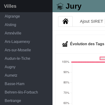
Jury
Villes
Algrange
Ajout SIRET
Alsting
Amnéville
Ars-Laquenexy
Évolution des Tag
Ars-sur-Moselle
Audun-le-Tiche
Augny
Aumetz
Basse-Ham
Behren-lès-Forbach
Bertrange