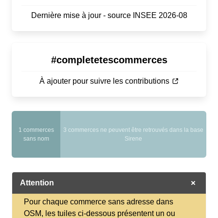
Dernière mise à jour - source INSEE 2026-08
#completetescommerces
À ajouter pour suivre les contributions
0
0 bonnes
1 commerces
3 commerces ne peuvent être retrouvés dans la base
onflations
onflations
sans nom
Sirene
moyennes
Attention
Pour chaque commerce sans adresse dans
OSM, les tuiles ci-dessous présentent un ou