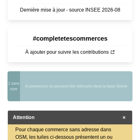
Dernière mise à jour - source INSEE 2026-08
#completetescommerces
À ajouter pour suivre les contributions
0
0 bonnes
1 sans
onflations
9 commerces ne peuvent être retrouvés dans la base Sirene
onflations
nom
moyennes
Attention
Pour chaque commerce sans adresse dans
OSM, les tuiles ci-dessous présentent un ou