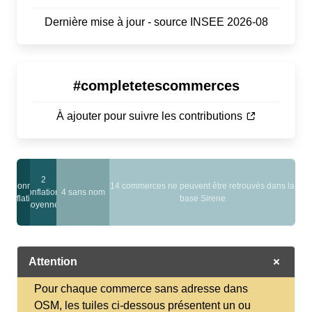
Dernière mise à jour - source INSEE 2026-08
#completetescommerces
À ajouter pour suivre les contributions
2
1 bonnes
14 commerces ne peuvent être retrouvés dans la
conflations
4 sans nom
conflations
base Sirene
moyennes
Attention
Pour chaque commerce sans adresse dans
OSM, les tuiles ci-dessous présentent un ou