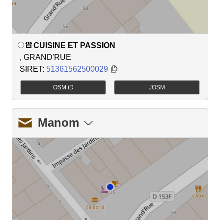
CUISINE ET PASSION
, GRAND'RUE
SIRET:
51361562500029
OSM iD
JOSM
Manom