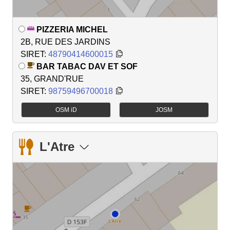
PIZZERIA MICHEL
2B, RUE DES JARDINS
SIRET:
48790414600015
BAR TABAC DAV ET SOF
35, GRAND'RUE
SIRET:
98759496700018
OSM iD
JOSM
L'Atre