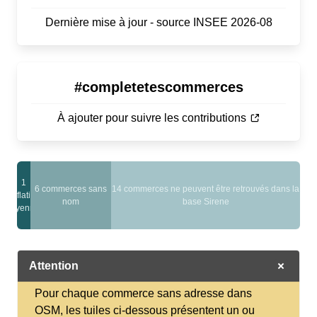
Dernière mise à jour - source INSEE 2026-08
#completetescommerces
À ajouter pour suivre les contributions
1
0 bonnes
6 commerces sans
14 commerces ne peuvent être retrouvés dans la
conflations
onflations
nom
base Sirene
moyennes
Attention
Pour chaque commerce sans adresse dans
OSM, les tuiles ci-dessous présentent un ou