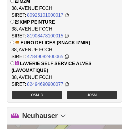
MZM
38, AVENUE FOCH
SIRET:
80925101000017
KMP PEINTURE
38, AVENUE FOCH
SIRET:
81908478100015
EURO DELICES (SNACK IZMIR)
38, AVENUE FOCH
SIRET:
47849082400065
LAVERIE SELF SERVICE ALVES
(LAVOMATIQUE)
38, AVENUE FOCH
SIRET:
82494690900077
OSM iD
JOSM
Neuhauser