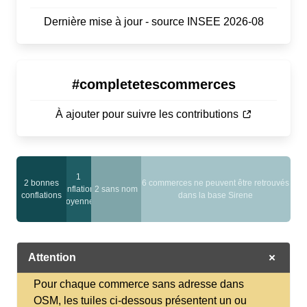
Dernière mise à jour - source INSEE 2026-08
#completetescommerces
À ajouter pour suivre les contributions
1
2 bonnes
6 commerces ne peuvent être retrouvés
conflations
2 sans nom
conflations
dans la base Sirene
moyennes
Attention
Pour chaque commerce sans adresse dans
OSM, les tuiles ci-dessous présentent un ou