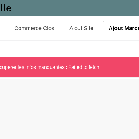
lle
Commerce Clos
Ajout Site
Ajout Marq
cupérer les infos manquantes : Failed to fetch