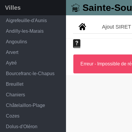
Sainte-Sou
Villes
Aigrefeuille-d'Aunis
Ajout SIRET
Andilly-les-Marais
Angoulins
Arvert
Aytré
Erreur - Impossible de ré
Bourcefranc-le-Chapus
Breuillet
Chaniers
Châtelaillon-Plage
Cozes
Dolus-d'Oléron