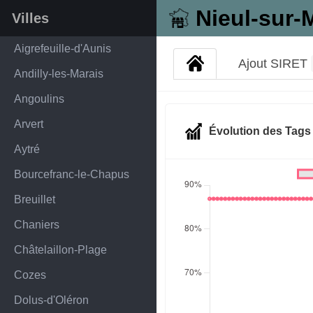
Nieul-sur-
Villes
Aigrefeuille-d'Aunis
Ajout SIRET
Andilly-les-Marais
Angoulins
Arvert
Évolution des Tag
Aytré
Bourcefranc-le-Chapus
Breuillet
Chaniers
Châtelaillon-Plage
Cozes
Dolus-d'Oléron