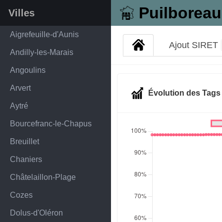
Puilboreau
Villes
Aigrefeuille-d'Aunis
Ajout SIRET
Andilly-les-Marais
Angoulins
Arvert
Évolution des Tag
Aytré
Bourcefranc-le-Chapus
Breuillet
Chaniers
Châtelaillon-Plage
Cozes
Dolus-d'Oléron