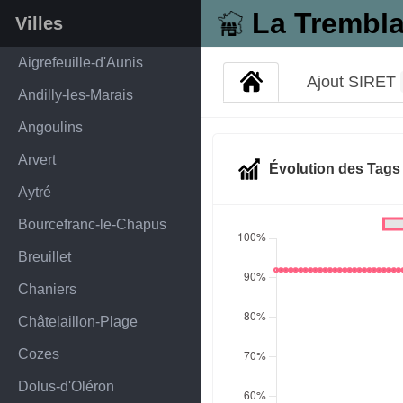
La Trembl
Villes
Aigrefeuille-d'Aunis
Ajout SIRET
Andilly-les-Marais
Angoulins
Arvert
Évolution des Tag
Aytré
Bourcefranc-le-Chapus
Breuillet
Chaniers
Châtelaillon-Plage
Cozes
Dolus-d'Oléron