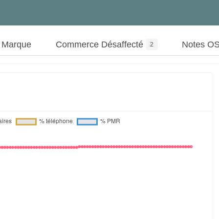
t Marque
Commerce Désaffecté
Notes O
2