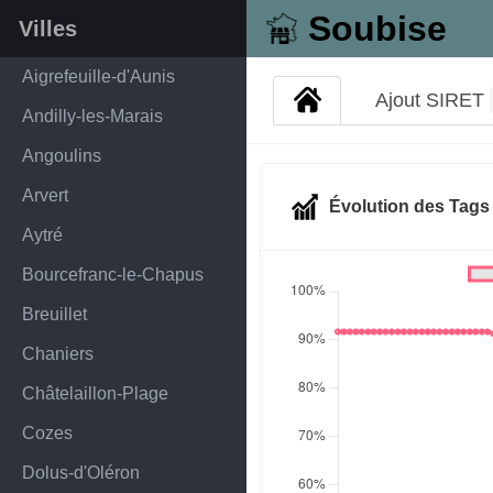
Soubise
Villes
Aigrefeuille-d'Aunis
Ajout SIRET
Andilly-les-Marais
Angoulins
Arvert
Évolution des Tag
Aytré
Bourcefranc-le-Chapus
Breuillet
Chaniers
Châtelaillon-Plage
Cozes
Dolus-d'Oléron