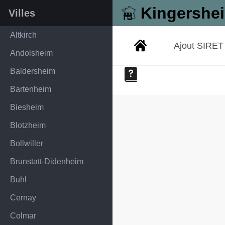
Kingershe
Villes
Altkirch
Ajout SIRET
Andolsheim
Baldersheim
Bartenheim
Biesheim
Blotzheim
Bollwiller
Brunstatt-Didenheim
Buhl
Cernay
Colmar