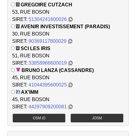
GREGOIRE CUTZACH
53, RUE BOSON
SIRET:
51304241600026
AVENIR INVESTISSEMENT (PARADIS)
30, RUE BOSON
SIRET:
90369117800029
SCI LES IRIS
51, RUE BOSON
SIRET:
33858966600019
BRUNO LANZA (CASSANDRE)
45, RUE BOSON
SIRET:
41044395600025
AX'IMM
45, RUE BOSON
SIRET:
44297909200081
OSM iD
JOSM