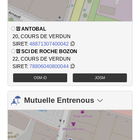
ANTOBAL
20, COURS DE VERDUN
SIRET:
48871307400042
SCI DE ROCHE BOZON
22, COURS DE VERDUN
SIRET:
78806040800044
OSM iD
JOSM
Mutuelle Entrenous