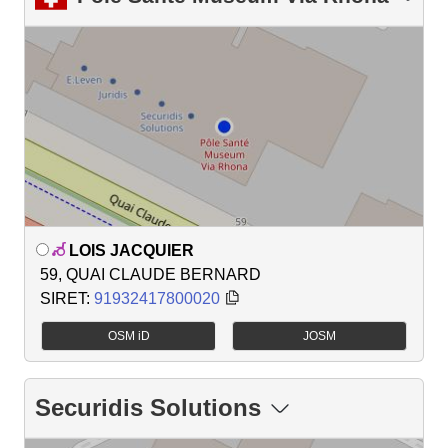
LOIS JACQUIER
59, QUAI CLAUDE BERNARD
SIRET:
91932417800020
OSM iD
JOSM
Securidis Solutions