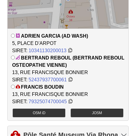
ADRIEN GARCIA (AD WASH)
5, PLACE D'ARPOT
SIRET:
10341130200013
BERTRAND REBOUL (BERTRAND REBOUL
OSTEOPATHE VIENNE)
13, RUE FRANCISQUE BONNIER
SIRET:
52437937700061
FRANCIS BOUDIN
13, RUE FRANCISQUE BONNIER
SIRET:
79325074700045
OSM iD
JOSM
Pôle Santé Museum Via Rhona