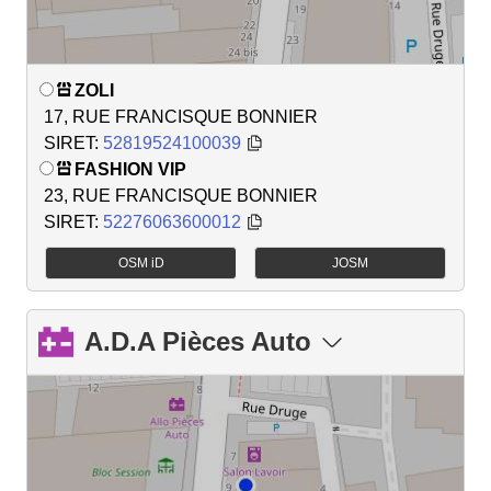
ZOLI
17, RUE FRANCISQUE BONNIER
SIRET:
52819524100039
FASHION VIP
23, RUE FRANCISQUE BONNIER
SIRET:
52276063600012
OSM iD
JOSM
A.D.A Pièces Auto