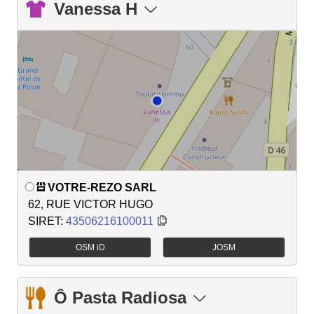
Vanessa H
VOTRE-REZO SARL
62, RUE VICTOR HUGO
SIRET:
43506216100011
OSM iD
JOSM
Ô Pasta Radiosa