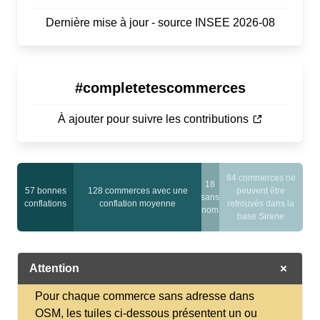
Dernière mise à jour - source INSEE 2026-08
#completetescommerces
À ajouter pour suivre les contributions
84 commerces ne
18
57 bonnes
128 commerces avec une
peuvent être
sans
conflations
conflation moyenne
retrouvés dans la
nom
base Sirene
Attention
Pour chaque commerce sans adresse dans
OSM, les tuiles ci-dessous présentent un ou