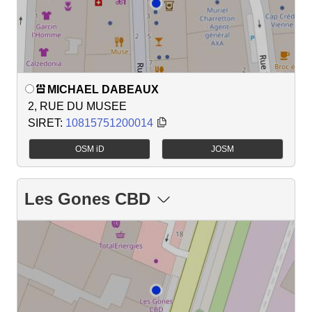
MICHAEL DABEAUX
2, RUE DU MUSEE
SIRET:
10815751200014
OSM iD
JOSM
Les Gones CBD