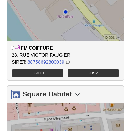
FM COIFFURE
28, RUE VICTOR FAUGIER
SIRET:
88758692300039
OSM iD
JOSM
Square Habitat