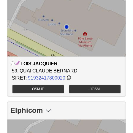
LOIS JACQUIER
59, QUAI CLAUDE BERNARD
SIRET:
91932417800020
OSM iD
JOSM
Elphicom