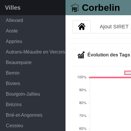
Corbelin
Villes
Allevard
Ajout SIRET
Aoste
Apprieu
Autrans-Méaudre en Vercors
Évolution des Tag
Beaurepaire
Bernin
Biviers
Bourgoin-Jallieu
Brézins
Brié-et-Angonnes
Cessieu