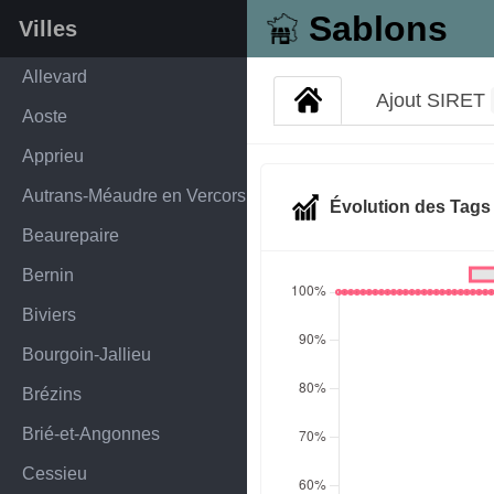
Sablons
Villes
Allevard
Ajout SIRET
Aoste
Apprieu
Autrans-Méaudre en Vercors
Évolution des Tag
Beaurepaire
Bernin
Biviers
Bourgoin-Jallieu
Brézins
Brié-et-Angonnes
Cessieu