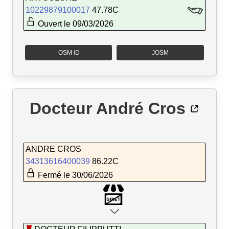
10229879100017
47.78C
Ouvert le 09/03/2026
OSM iD
JOSM
Docteur André Cros
ANDRE CROS
34313616400039
86.22C
Fermé le 30/06/2026