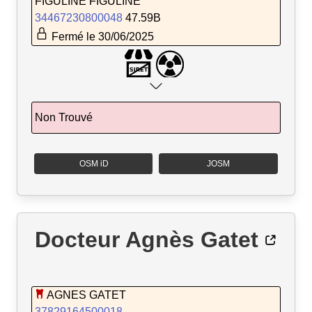
FIGULINE FIGULINE
34467230800048
47.59B
Fermé le 30/06/2025
Non Trouvé
OSM iD
JOSM
Docteur Agnès Gatet
AGNES GATET
37829164500018