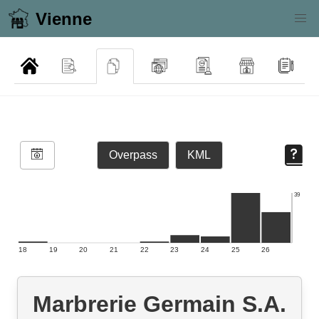
Vienne
Overpass
KML
39
18
19
20
21
22
23
24
25
26
Marbrerie Germain S.A.