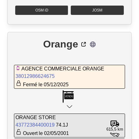
OSM iD
JOSM
Orange
AGENCE COMMERCIALE ORANGE
38012986624675
Fermé le 05/12/2025
ORANGE STORE
43772384400019
74.1J
615,5 km
Ouvert le 02/05/2001