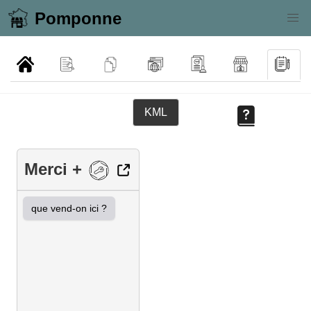
Pomponne
KML
Merci +
que vend-on ici ?