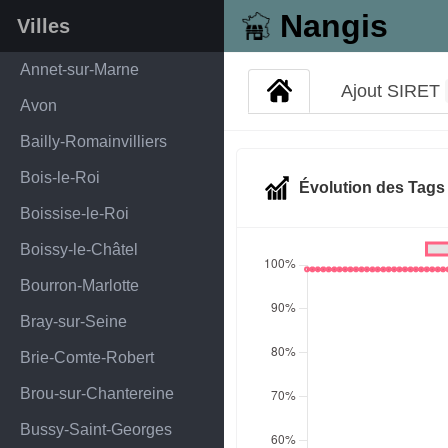
Nangis
Villes
Annet-sur-Marne
Ajout SIRET
Avon
Bailly-Romainvilliers
Bois-le-Roi
Évolution des Tag
Boissise-le-Roi
Boissy-le-Châtel
Bourron-Marlotte
Bray-sur-Seine
Brie-Comte-Robert
Brou-sur-Chantereine
Bussy-Saint-Georges