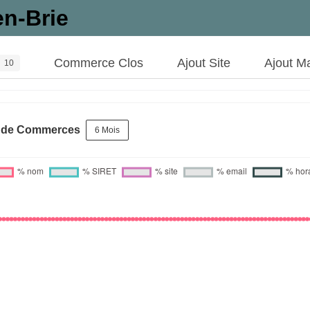
n-Brie
Commerce Clos
Ajout Site
Ajout M
10
s de Commerces
6 Mois