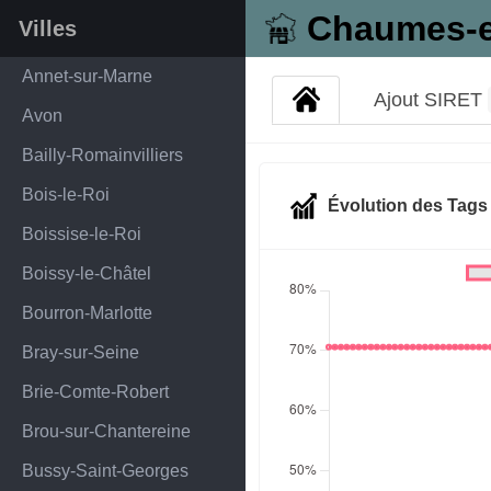
Chaumes-e
Villes
Annet-sur-Marne
Ajout SIRET
Avon
Bailly-Romainvilliers
Bois-le-Roi
Évolution des Tag
Boissise-le-Roi
Boissy-le-Châtel
Bourron-Marlotte
Bray-sur-Seine
Brie-Comte-Robert
Brou-sur-Chantereine
Bussy-Saint-Georges