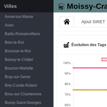
Moissy-Cr
Villes
Annet-sur-Marne
Ajout SIRET
Avon
Bailly-Romainvilliers
Bois-le-Roi
Évolution des Tag
Boissise-le-Roi
Boissy-le-Châtel
Bourron-Marlotte
Bray-sur-Seine
Brie-Comte-Robert
Brou-sur-Chantereine
Bussy-Saint-Georges