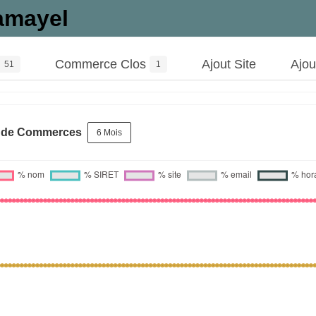
amayel
Commerce Clos
Ajout Site
Ajo
51
1
s de Commerces
6 Mois