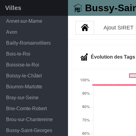
Bussy-Sai
Villes
Annet-sur-Marne
Ajout SIRET
Avon
Bailly-Romainvilliers
Bois-le-Roi
Évolution des Tag
Boissise-le-Roi
Boissy-le-Châtel
Bourron-Marlotte
Bray-sur-Seine
Brie-Comte-Robert
Brou-sur-Chantereine
Bussy-Saint-Georges