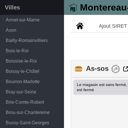
Montereau
Villes
Annet-sur-Marne
Ajout SIRET
Avon
Bailly-Romainvilliers
Bois-le-Roi
Boissise-le-Roi
As-sos
Boissy-le-Châtel
Bourron-Marlotte
Le magasin est sans fermé, l
est fermé
Bray-sur-Seine
Brie-Comte-Robert
Brou-sur-Chantereine
Bussy-Saint-Georges