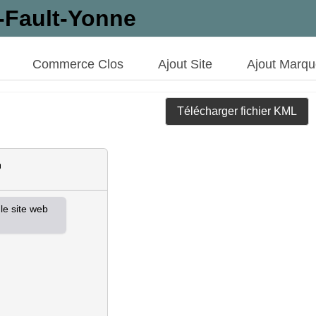
-Fault-Yonne
Commerce Clos
Ajout Site
Ajout Marq
Télécharger fichier KML
e site web 