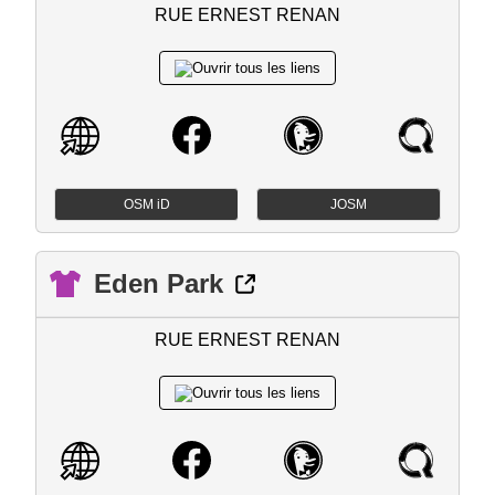
RUE ERNEST RENAN
OSM iD
JOSM
Eden Park
RUE ERNEST RENAN