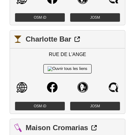
OSM iD
JOSM
Charlotte Bar
RUE DE L'ANGE
OSM iD
JOSM
Maison Cromarias