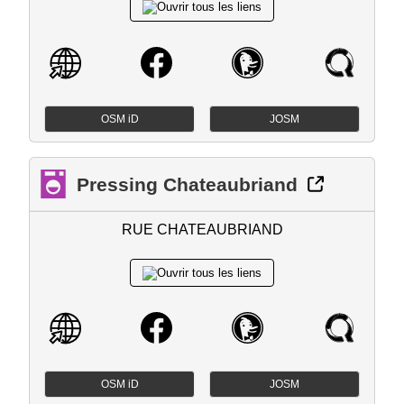
OSM iD
JOSM
Pressing Chateaubriand
RUE CHATEAUBRIAND
OSM iD
JOSM