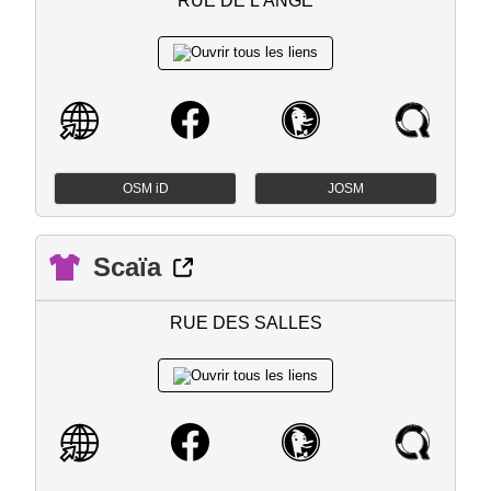
RUE DE L'ANGE
OSM iD
JOSM
Scaïa
RUE DES SALLES