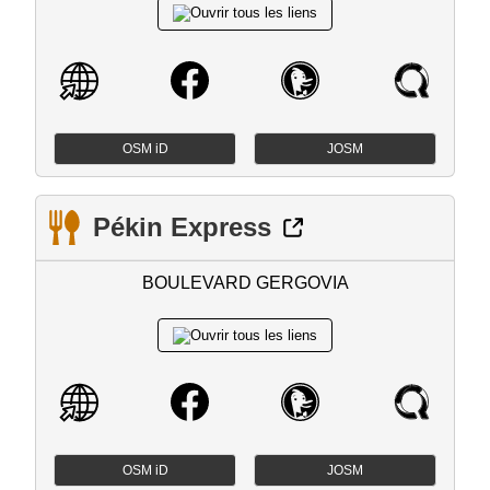
OSM iD
JOSM
Pékin Express
BOULEVARD GERGOVIA
OSM iD
JOSM