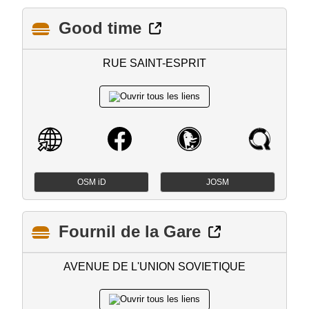
Good time
RUE SAINT-ESPRIT
OSM iD
JOSM
Fournil de la Gare
AVENUE DE L'UNION SOVIETIQUE