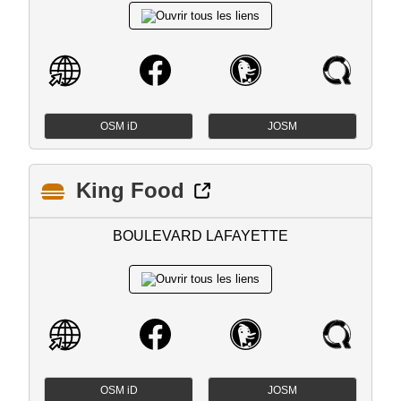
OSM iD
JOSM
King Food
BOULEVARD LAFAYETTE
OSM iD
JOSM