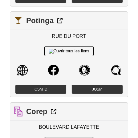
Potinga
RUE DU PORT
OSM iD
JOSM
Corep
BOULEVARD LAFAYETTE