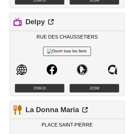
OSM iD
JOSM
Delpy
RUE DES CHAUSSETIERS
OSM iD
JOSM
La Donna Maria
PLACE SAINT-PIERRE