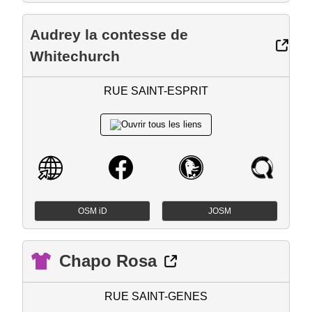
Audrey la contesse de
Whitechurch
RUE SAINT-ESPRIT
OSM iD
JOSM
Chapo Rosa
RUE SAINT-GENES