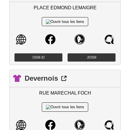
PLACE EDMOND LEMAIGRE
OSM iD
JOSM
Devernois
RUE MARECHAL FOCH