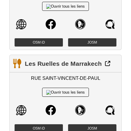
OSM iD
JOSM
Les Ruelles de Marrakech
RUE SAINT-VINCENT-DE-PAUL
OSM iD
JOSM