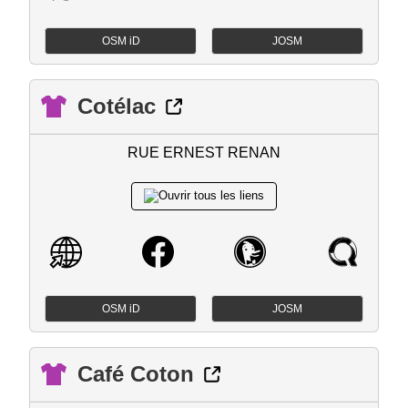
OSM iD
JOSM
Cotélac
RUE ERNEST RENAN
OSM iD
JOSM
Café Coton