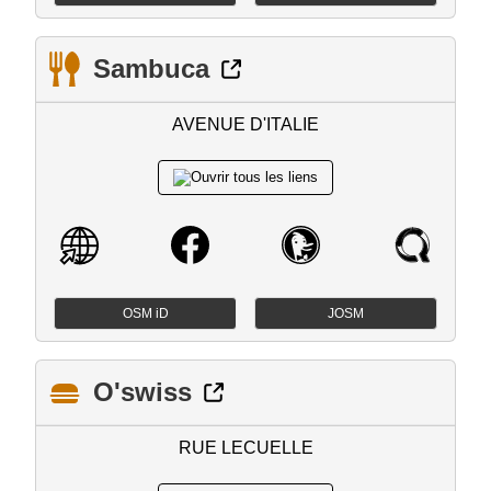
Sambuca
AVENUE D'ITALIE
OSM iD
JOSM
O'swiss
RUE LECUELLE