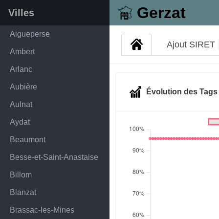
Gerzat
Villes
Aigueperse
Ajout SIRET
Ambert
Arlanc
Aubière
Évolution des Tag
Aulnat
Aydat
Beaumont
Besse-et-Saint-Anastaise
Billom
Blanzat
Brassac-les-Mines