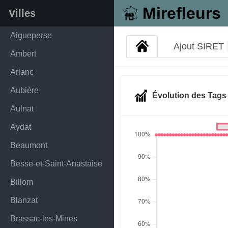
Mirefleurs
Villes
Aigueperse
Ajout SIRET
Ambert
Arlanc
Aubière
Évolution des Tag
Aulnat
Aydat
Beaumont
Besse-et-Saint-Anastaise
Billom
Blanzat
Brassac-les-Mines