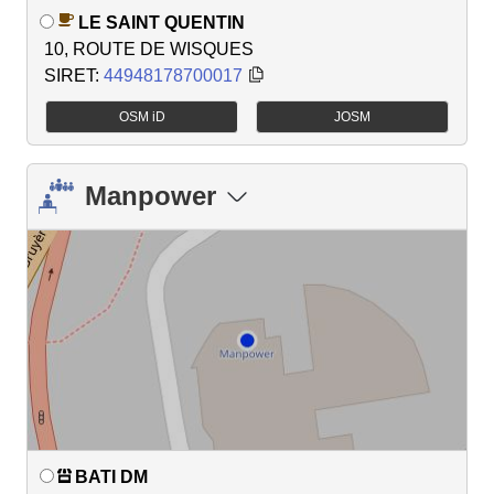
LE SAINT QUENTIN
10, ROUTE DE WISQUES
SIRET:
44948178700017
OSM iD
JOSM
Manpower
BATI DM