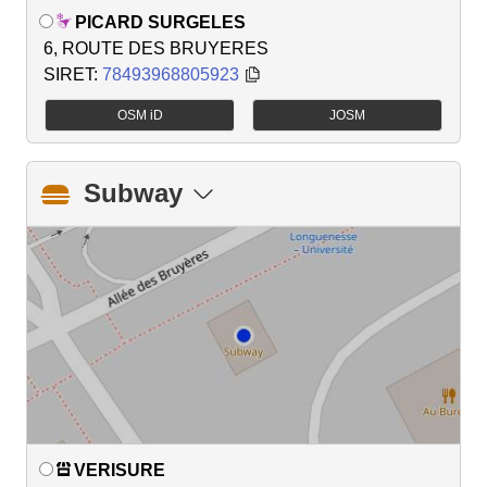
PICARD SURGELES
6, ROUTE DES BRUYERES
SIRET:
78493968805923
OSM iD
JOSM
Subway
VERISURE