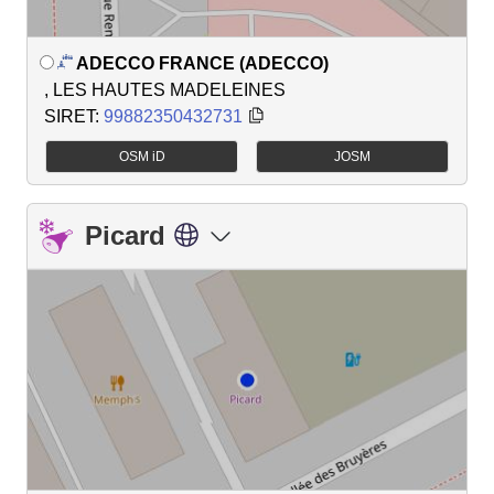
ADECCO FRANCE (ADECCO)
, LES HAUTES MADELEINES
SIRET:
99882350432731
OSM iD
JOSM
Picard