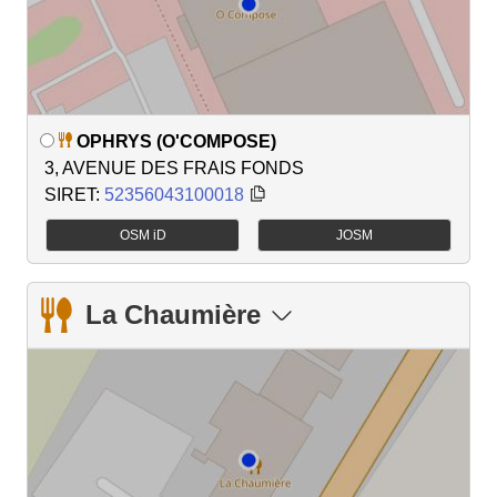
OPHRYS (O'COMPOSE)
3, AVENUE DES FRAIS FONDS
SIRET:
52356043100018
OSM iD
JOSM
La Chaumière