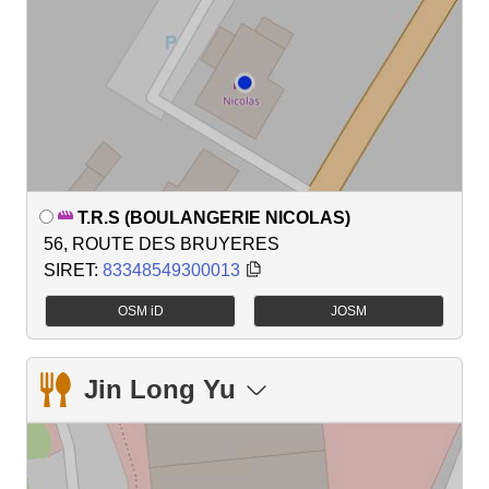
T.R.S (BOULANGERIE NICOLAS)
56, ROUTE DES BRUYERES
SIRET:
83348549300013
OSM iD
JOSM
Jin Long Yu