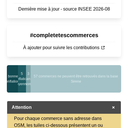
Dernière mise à jour - source INSEE 2026-08
#completetescommerces
À ajouter pour suivre les contributions
5
3
7 bonnes
57 commerces ne peuvent être retrouvés dans la base
conflations
sans
conflations
Sirene
moyennes
nom
Attention
Pour chaque commerce sans adresse dans
OSM, les tuiles ci-dessous présentent un ou