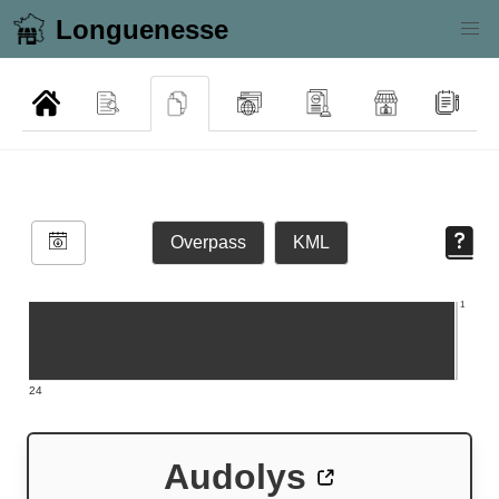
Longuenesse
Overpass
KML
1
24
Audolys