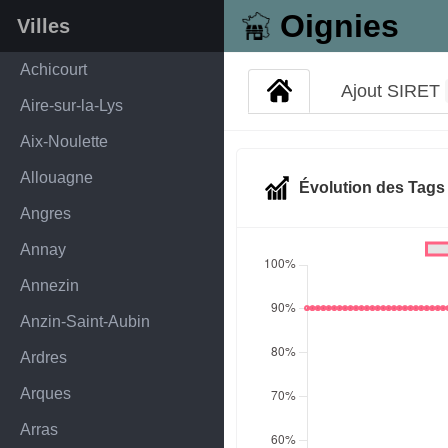
Oignies
Villes
Achicourt
Ajout SIRET
Aire-sur-la-Lys
Aix-Noulette
Allouagne
Évolution des Tag
Angres
Annay
Annezin
Anzin-Saint-Aubin
Ardres
Arques
Arras